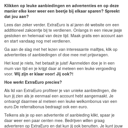
Klikken op leuke aanbiedingen en advertenties en op deze
manier elke keer weer een beetje bij elkaar sparen? Spreekt
dat jou aan?
Lees dan zeker verder. ExtraEuro is al jaren dé website om een
additioneel zakcentje bij te verdienen. Onlangs in een nieuw jasje
gestoken en helemaal van deze tijd. Maak gratis een account aan
en start vandaag nog met verdienen.
Ga aan de slag met het lezen van interessante mailtjes, klik op
advertenties of aanbiedingen of doe mee met prijsvragen.
Het kost je niets, het betaalt je juist! Aanmelden doe je in een
mum van tijd en je krijgt daar al meteen een leuke vergoeding
voor.
Wij zijn er klaar voor! Jij ook?!
Hoe werkt ExtraEuro precies?
Als lid van ExtraEuro profiteer je van unieke aanbiedingen, die
kun jij zien als je eenmaal een account hebt aangemaakt. Je
ontvangt daarmee al meteen een leuke welkombonus van een
euro.De referralbonus bedraagt ook een euro.
Telkens als je op een advertentie of aanbieding klikt, spaar je
daar weer een paar centen mee. Bedrijven willen graag
adverteren op ExtraEuro en dat kun jij ook benutten. Je kunt jouw