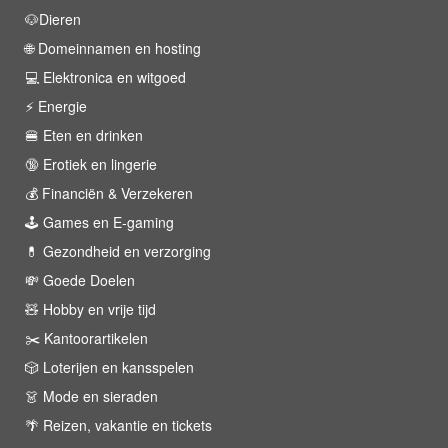
🐶Dieren
🌐 Domeinnamen en hosting
💻 Elektronica en witgoed
⚡️ Energie
🍔 Eten en drinken
🔞 Erotiek en lingerie
💰 Financiën & Verzekeren
🕹 Games en E-gaming
💊 Gezondheid en verzorging
💸 Goede Doelen
🧸 Hobby en vrije tijd
✂️ Kantoorartikelen
🎲 Loterijen en kansspelen
👗 Mode en sieraden
🌴 Reizen, vakantie en tickets