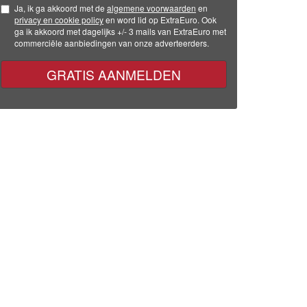
Ja, ik ga akkoord met de
algemene voorwaarden
en
privacy en cookie policy
en word lid op ExtraEuro. Ook
ga ik akkoord met dagelijks +/- 3 mails van ExtraEuro met
commerciële aanbiedingen van onze adverteerders.
GRATIS AANMELDEN