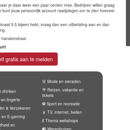
 spaar je daar weer een paar centen mee. Bedrijven willen graag
Je kunt jouw persoonlijk account raadplegen om te zien hoeveel
imaal 5.5 bijeen hebt, vraag dan een uitbetaling aan en dan
ing.
en handomdraai.
uit!
elf gratis aan te melden
👗 Mode en sieraden
🌴 Reizen, vakantie en
n drinken
tickets
 en lingerie
⚽️ Sport en recreatie
iën & Verzekeren
📱 TV, internet, bellen
 en E-gaming
💃 Thema webshops
dheid en
🛍 Warenhuizen