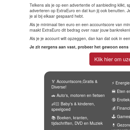
Telkens als je op een advertentie of aanbieding klikt,
adverteren op ExtraEuro en dat kun jij ook benutten. 
je al bij elkaar gespaard hebt.
Als je minimaal tien euro en een accountscore van min
maakt ExtraEuro dit bedrag over naar jouw bankreken
Als je je account wilt opzeggen, dan kan dat ook in e
Je zit nergens aan vast, probeer het gewoon eens 
Klik hier om uz
🏅 Accountscore,Gratis &
⚡️ Energie
Diverse!
🍔 Eten e
🚗 Auto's, motoren en fietsen
🔞 Erotiek
👶🏻 Baby's & kinderen,
💰 Financ
speelgoed
🕹 Games
📚 Boeken, kranten,
tijdschriften, DVD en Muziek
💊 Gezon