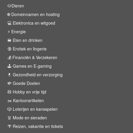
🐶Dieren
🌐 Domeinnamen en hosting
💻 Elektronica en witgoed
⚡️ Energie
🍔 Eten en drinken
🔞 Erotiek en lingerie
💰 Financiën & Verzekeren
🕹 Games en E-gaming
💊 Gezondheid en verzorging
💸 Goede Doelen
🧸 Hobby en vrije tijd
✂️ Kantoorartikelen
🎲 Loterijen en kansspelen
👗 Mode en sieraden
🌴 Reizen, vakantie en tickets