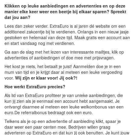
Klikken op leuke aanbiedingen en advertenties en op deze
manier elke keer weer een beetje bij elkaar sparen? Spreekt
dat jou aan?
Lees dan zeker verder. ExtraEuro is al jaren dé website om een
additioneel zakcentje bij te verdienen. Onlangs in een nieuw jasje
gestoken en helemaal van deze tijd. Maak gratis een account aan
en start vandaag nog met verdienen.
Ga aan de slag met het lezen van interessante mailtjes, klik op
advertenties of aanbiedingen of doe mee met prijsvragen.
Het kost je niets, het betaalt je juist! Aanmelden doe je in een
mum van tijd en je krijgt daar al meteen een leuke vergoeding
voor.
Wij zijn er klaar voor! Jij ook?!
Hoe werkt ExtraEuro precies?
Als lid van ExtraEuro profiteer je van unieke aanbiedingen, die
kun jij zien als je eenmaal een account hebt aangemaakt. Je
ontvangt daarmee al meteen een leuke welkombonus van een
euro.De referralbonus bedraagt ook een euro.
Telkens als je op een advertentie of aanbieding klikt, spaar je
daar weer een paar centen mee. Bedrijven willen graag
adverteren op ExtraEuro en dat kun jij ook benutten. Je kunt jouw