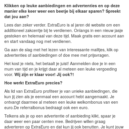
Klikken op leuke aanbiedingen en advertenties en op deze
manier elke keer weer een beetje bij elkaar sparen? Spreekt
dat jou aan?
Lees dan zeker verder. ExtraEuro is al jaren dé website om een
additioneel zakcentje bij te verdienen. Onlangs in een nieuw jasje
gestoken en helemaal van deze tijd. Maak gratis een account aan
en start vandaag nog met verdienen.
Ga aan de slag met het lezen van interessante mailtjes, klik op
advertenties of aanbiedingen of doe mee met prijsvragen.
Het kost je niets, het betaalt je juist! Aanmelden doe je in een
mum van tijd en je krijgt daar al meteen een leuke vergoeding
voor.
Wij zijn er klaar voor! Jij ook?!
Hoe werkt ExtraEuro precies?
Als lid van ExtraEuro profiteer je van unieke aanbiedingen, die
kun jij zien als je eenmaal een account hebt aangemaakt. Je
ontvangt daarmee al meteen een leuke welkombonus van een
euro.De referralbonus bedraagt ook een euro.
Telkens als je op een advertentie of aanbieding klikt, spaar je
daar weer een paar centen mee. Bedrijven willen graag
adverteren op ExtraEuro en dat kun jij ook benutten. Je kunt jouw