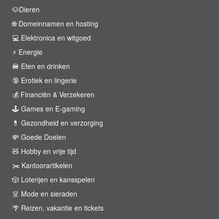
🐶Dieren
🌐 Domeinnamen en hosting
💻 Elektronica en witgoed
⚡️ Energie
🍔 Eten en drinken
🔞 Erotiek en lingerie
💰 Financiën & Verzekeren
🕹 Games en E-gaming
💊 Gezondheid en verzorging
💸 Goede Doelen
🧸 Hobby en vrije tijd
✂️ Kantoorartikelen
🎲 Loterijen en kansspelen
👗 Mode en sieraden
🌴 Reizen, vakantie en tickets