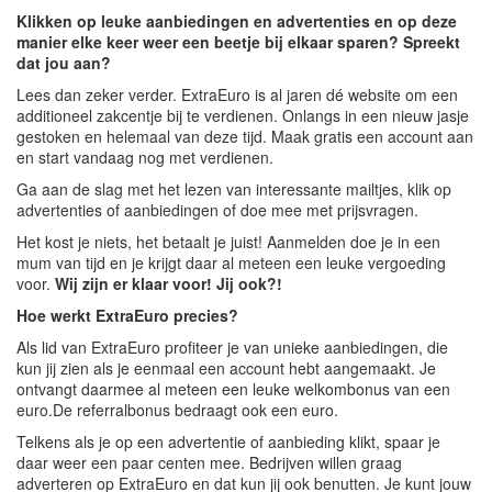
Klikken op leuke aanbiedingen en advertenties en op deze
manier elke keer weer een beetje bij elkaar sparen? Spreekt
dat jou aan?
Lees dan zeker verder. ExtraEuro is al jaren dé website om een
additioneel zakcentje bij te verdienen. Onlangs in een nieuw jasje
gestoken en helemaal van deze tijd. Maak gratis een account aan
en start vandaag nog met verdienen.
Ga aan de slag met het lezen van interessante mailtjes, klik op
advertenties of aanbiedingen of doe mee met prijsvragen.
Het kost je niets, het betaalt je juist! Aanmelden doe je in een
mum van tijd en je krijgt daar al meteen een leuke vergoeding
voor.
Wij zijn er klaar voor! Jij ook?!
Hoe werkt ExtraEuro precies?
Als lid van ExtraEuro profiteer je van unieke aanbiedingen, die
kun jij zien als je eenmaal een account hebt aangemaakt. Je
ontvangt daarmee al meteen een leuke welkombonus van een
euro.De referralbonus bedraagt ook een euro.
Telkens als je op een advertentie of aanbieding klikt, spaar je
daar weer een paar centen mee. Bedrijven willen graag
adverteren op ExtraEuro en dat kun jij ook benutten. Je kunt jouw