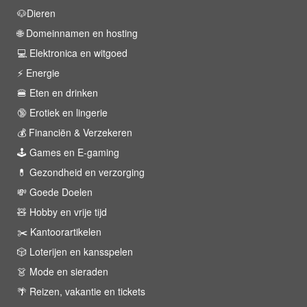
🐶Dieren
🌐 Domeinnamen en hosting
💻 Elektronica en witgoed
⚡️ Energie
🍔 Eten en drinken
🔞 Erotiek en lingerie
💰 Financiën & Verzekeren
🕹 Games en E-gaming
💊 Gezondheid en verzorging
💸 Goede Doelen
🧸 Hobby en vrije tijd
✂️ Kantoorartikelen
🎲 Loterijen en kansspelen
👗 Mode en sieraden
🌴 Reizen, vakantie en tickets