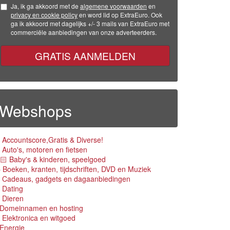
Ja, ik ga akkoord met de
algemene voorwaarden
en
privacy en cookie policy
en word lid op ExtraEuro. Ook
ga ik akkoord met dagelijks +/- 3 mails van ExtraEuro met
commerciële aanbiedingen van onze adverteerders.
GRATIS AANMELDEN
Webshops
 Accountscore,Gratis & Diverse!
 Auto's, motoren en fietsen
🏻 Baby's & kinderen, speelgoed
 Boeken, kranten, tijdschriften, DVD en Muziek
 Cadeaus, gadgets en dagaanbiedingen
 Dating
 Dieren
 Domeinnamen en hosting
 Elektronica en witgoed
 Energie