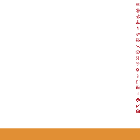
🍔
🔞
💰

💊

🧸
✂️
🎲
👗
🌴
⚽️
📱
💃

📊
🏠
✔️
🏥