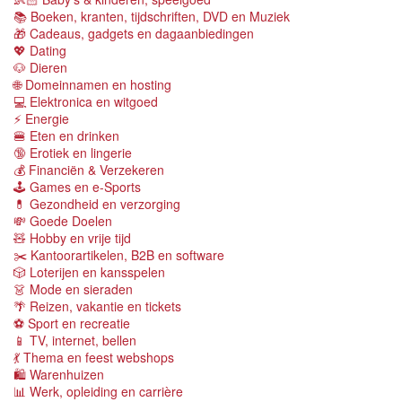
📚 Boeken, kranten, tijdschriften, DVD en Muziek
🎁 Cadeaus, gadgets en dagaanbiedingen
💖 Dating
🐶 Dieren
🌐 Domeinnamen en hosting
💻 Elektronica en witgoed
⚡️ Energie
🍔 Eten en drinken
🔞 Erotiek en lingerie
💰 Financiën & Verzekeren
🕹 Games en e-Sports
💊 Gezondheid en verzorging
💸 Goede Doelen
🧸 Hobby en vrije tijd
✂️ Kantoorartikelen, B2B en software
🎲 Loterijen en kansspelen
👗 Mode en sieraden
🌴 Reizen, vakantie en tickets
⚽️ Sport en recreatie
📱 TV, internet, bellen
💃 Thema en feest webshops
🛍 Warenhuizen
📊 Werk, opleiding en carrière