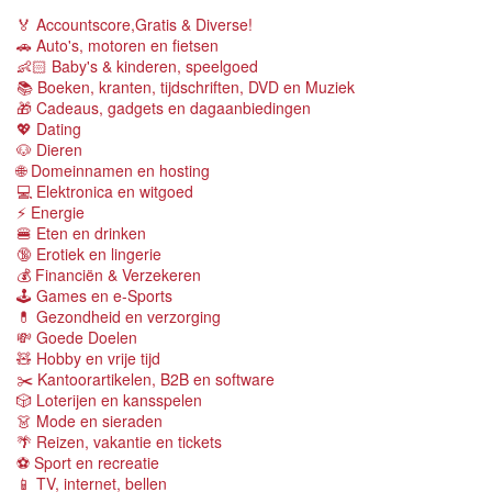
🏅 Accountscore,Gratis & Diverse!
🚗 Auto's, motoren en fietsen
👶🏻 Baby's & kinderen, speelgoed
📚 Boeken, kranten, tijdschriften, DVD en Muziek
🎁 Cadeaus, gadgets en dagaanbiedingen
💖 Dating
🐶 Dieren
🌐 Domeinnamen en hosting
💻 Elektronica en witgoed
⚡️ Energie
🍔 Eten en drinken
🔞 Erotiek en lingerie
💰 Financiën & Verzekeren
🕹 Games en e-Sports
💊 Gezondheid en verzorging
💸 Goede Doelen
🧸 Hobby en vrije tijd
✂️ Kantoorartikelen, B2B en software
🎲 Loterijen en kansspelen
👗 Mode en sieraden
🌴 Reizen, vakantie en tickets
⚽️ Sport en recreatie
📱 TV, internet, bellen