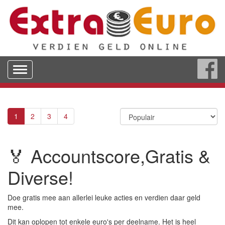
Toggle
navigation
1
2
3
4
🏅 Accountscore,Gratis &
Diverse!
Doe gratis mee aan allerlei leuke acties en verdien daar geld
mee.
Dit kan oplopen tot enkele euro's per deelname. Het is heel