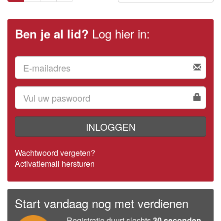
Log hier in:
Ben je al lid?
INLOGGEN
Wachtwoord vergeten?
Activatiemail hersturen
Start vandaag nog met verdienen
Registratie duurt slechts
30 seconden
.