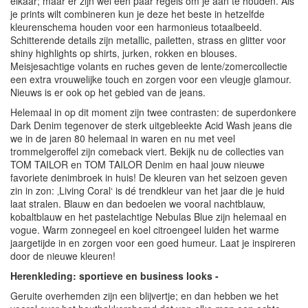
elkaar; maar er zijn wel een paar regels om je aan te houden. Als
je prints wilt combineren kun je deze het beste in hetzelfde
kleurenschema houden voor een harmonieus totaalbeeld.
Schitterende details zijn metallic, pailetten, strass en glitter voor
shiny highlights op shirts, jurken, rokken en blouses.
Meisjesachtige volants en ruches geven de lente/zomercollectie
een extra vrouwelijke touch en zorgen voor een vleugje glamour.
Nieuws is er ook op het gebied van de jeans.
Helemaal in op dit moment zijn twee contrasten: de superdonkere
Dark Denim tegenover de sterk uitgebleekte Acid Wash jeans die
we in de jaren 80 helemaal in waren en nu met veel
trommelgeroffel zijn comeback viert. Bekijk nu de collecties van
TOM TAILOR en TOM TAILOR Denim en haal jouw nieuwe
favoriete denimbroek in huis! De kleuren van het seizoen geven
zin in zon: ‚Living Coral‘ is dé trendkleur van het jaar die je huid
laat stralen. Blauw en dan bedoelen we vooral nachtblauw,
kobaltblauw en het pastelachtige Nebulas Blue zijn helemaal en
vogue. Warm zonnegeel en koel citroengeel luiden het warme
jaargetijde in en zorgen voor een goed humeur. Laat je inspireren
door de nieuwe kleuren!
Herenkleding: sportieve en business looks -
Geruite overhemden zijn een blijvertje; en dan hebben we het