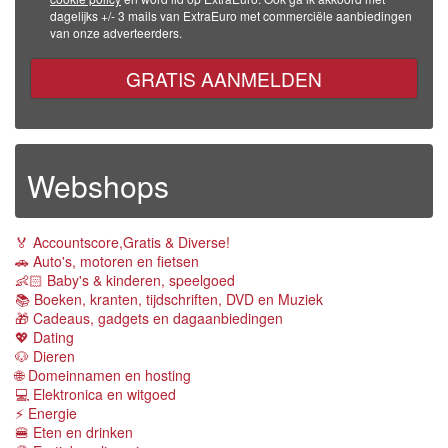
dagelijks +/- 3 mails van ExtraEuro met commerciële aanbiedingen
van onze adverteerders.
GRATIS AANMELDEN
Webshops
🏅 Accountscore,Gratis & Diverse!
🚗 Auto's, motoren en fietsen
👶🏻 Baby's & kinderen, speelgoed
📚 Boeken, kranten, tijdschriften, DVD en Muziek
🎁 Cadeaus, gadgets en dagaanbiedingen
💖 Dating
🐶 Dieren
🌐 Domeinnamen en hosting
💻 Elektronica en witgoed
⚡️ Energie
🍔 Eten en drinken