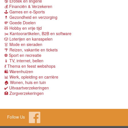
🔞 Erotiek en lingerie
💰 Financiën & Verzekeren
🕹 Games en e-Sports
💊 Gezondheid en verzorging
💸 Goede Doelen
🧸 Hobby en vrije tijd
✂️ Kantoorartikelen, B2B en software
🎲 Loterijen en kansspelen
👗 Mode en sieraden
🌴 Reizen, vakantie en tickets
⚽️ Sport en recreatie
📱 TV, internet, bellen
💃 Thema en feest webshops
🛍 Warenhuizen
📊 Werk, opleiding en carrière
🏠 Wonen, huis en tuin
✔️ Uitvaartverzekeringen
🏥 Zorgverzekeringen
Follow Us