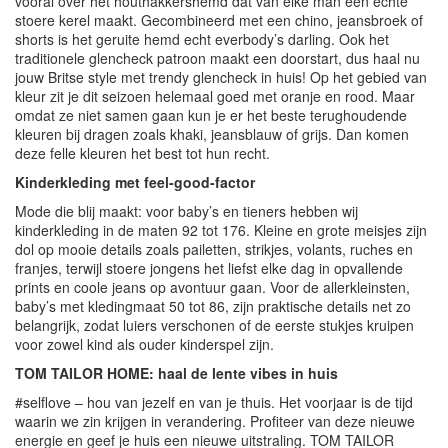
vooral over het houthakkershemd dat van elke man een echte
stoere kerel maakt. Gecombineerd met een chino, jeansbroek of
shorts is het geruite hemd echt everbody’s darling. Ook het
traditionele glencheck patroon maakt een doorstart, dus haal nu
jouw Britse style met trendy glencheck in huis! Op het gebied van
kleur zit je dit seizoen helemaal goed met oranje en rood. Maar
omdat ze niet samen gaan kun je er het beste terughoudende
kleuren bij dragen zoals khaki, jeansblauw of grijs. Dan komen
deze felle kleuren het best tot hun recht.
Kinderkleding met feel-good-factor
Mode die blij maakt: voor baby’s en tieners hebben wij
kinderkleding in de maten 92 tot 176. Kleine en grote meisjes zijn
dol op mooie details zoals pailetten, strikjes, volants, ruches en
franjes, terwijl stoere jongens het liefst elke dag in opvallende
prints en coole jeans op avontuur gaan. Voor de allerkleinsten,
baby’s met kledingmaat 50 tot 86, zijn praktische details net zo
belangrijk, zodat luiers verschonen of de eerste stukjes kruipen
voor zowel kind als ouder kinderspel zijn.
TOM TAILOR HOME: haal de lente vibes in huis
#selflove – hou van jezelf en van je thuis. Het voorjaar is de tijd
waarin we zin krijgen in verandering. Profiteer van deze nieuwe
energie en geef je huis een nieuwe uitstraling. TOM TAILOR