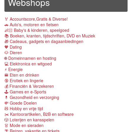
Webshops
🏅 Accountscore,Gratis & Diverse!
🚗 Auto's, motoren en fietsen
👶🏻 Baby's & kinderen, speelgoed
📚 Boeken, kranten, tijdschriften, DVD en Muziek
🎁 Cadeaus, gadgets en dagaanbiedingen
💖 Dating
🐶 Dieren
🌐 Domeinnamen en hosting
💻 Elektronica en witgoed
⚡️ Energie
🍔 Eten en drinken
🔞 Erotiek en lingerie
💰 Financiën & Verzekeren
🕹 Games en e-Sports
💊 Gezondheid en verzorging
💸 Goede Doelen
🧸 Hobby en vrije tijd
✂️ Kantoorartikelen, B2B en software
🎲 Loterijen en kansspelen
👗 Mode en sieraden
🌴 Reizen, vakantie en tickets