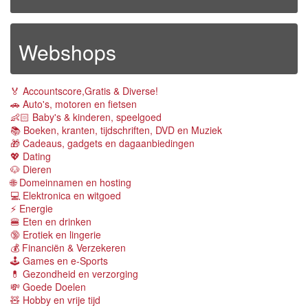
Webshops
🏅 Accountscore,Gratis & Diverse!
🚗 Auto's, motoren en fietsen
👶🏻 Baby's & kinderen, speelgoed
📚 Boeken, kranten, tijdschriften, DVD en Muziek
🎁 Cadeaus, gadgets en dagaanbiedingen
💖 Dating
🐶 Dieren
🌐 Domeinnamen en hosting
💻 Elektronica en witgoed
⚡️ Energie
🍔 Eten en drinken
🔞 Erotiek en lingerie
💰 Financiën & Verzekeren
🕹 Games en e-Sports
💊 Gezondheid en verzorging
💸 Goede Doelen
🧸 Hobby en vrije tijd