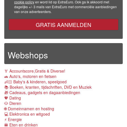
cookie policy
en word lid op ExtraEuro. Ook ga ik akkoord met
dagelijks +/- 3 mails van ExtraEuro met commerciële aanbiedingen
van onze adverteerders.
GRATIS AANMELDEN
Webshops
🏅 Accountscore,Gratis & Diverse!
🚗 Auto's, motoren en fietsen
👶🏻 Baby's & kinderen, speelgoed
📚 Boeken, kranten, tijdschriften, DVD en Muziek
🎁 Cadeaus, gadgets en dagaanbiedingen
💖 Dating
🐶 Dieren
🌐 Domeinnamen en hosting
💻 Elektronica en witgoed
⚡️ Energie
🍔 Eten en drinken