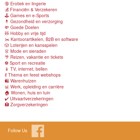
🔞 Erotiek en lingerie
💰 Financiën & Verzekeren
🕹 Games en e-Sports
💊 Gezondheid en verzorging
💸 Goede Doelen
🧸 Hobby en vrije tijd
✂️ Kantoorartikelen, B2B en software
🎲 Loterijen en kansspelen
👗 Mode en sieraden
🌴 Reizen, vakantie en tickets
⚽️ Sport en recreatie
📱 TV, internet, bellen
💃 Thema en feest webshops
🛍 Warenhuizen
📊 Werk, opleiding en carrière
🏠 Wonen, huis en tuin
✔️ Uitvaartverzekeringen
🏥 Zorgverzekeringen
Follow Us