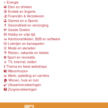
⚡️ Energie
🍔 Eten en drinken
🔞 Erotiek en lingerie
💰 Financiën & Verzekeren
🕹 Games en e-Sports
💊 Gezondheid en verzorging
💸 Goede Doelen
🧸 Hobby en vrije tijd
✂️ Kantoorartikelen, B2B en software
🎲 Loterijen en kansspelen
👗 Mode en sieraden
🌴 Reizen, vakantie en tickets
⚽️ Sport en recreatie
📱 TV, internet, bellen
💃 Thema en feest webshops
🛍 Warenhuizen
📊 Werk, opleiding en carrière
🏠 Wonen, huis en tuin
✔️ Uitvaartverzekeringen
🏥 Zorgverzekeringen