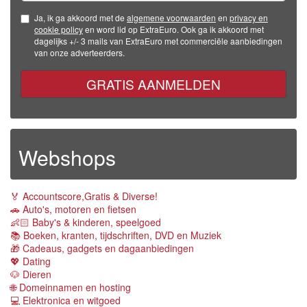
Ja, ik ga akkoord met de
algemene voorwaarden
en
privacy en
cookie policy
en word lid op ExtraEuro. Ook ga ik akkoord met
dagelijks +/- 3 mails van ExtraEuro met commerciële aanbiedingen
van onze adverteerders.
GRATIS AANMELDEN
Webshops
🏅 Accountscore,Gratis & Diverse!
🚗 Auto's, motoren en fietsen
👶🏻 Baby's & kinderen, speelgoed
📚 Boeken, kranten, tijdschriften, DVD en Muziek
🎁 Cadeaus, gadgets en dagaanbiedingen
💖 Dating
🐶 Dieren
🌐 Domeinnamen en hosting
💻 Elektronica en witgoed